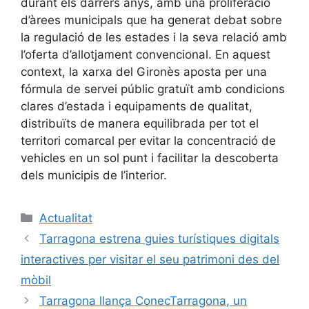
durant els darrers anys, amb una proliferació
d’àrees municipals que ha generat debat sobre
la regulació de les estades i la seva relació amb
l’oferta d’allotjament convencional. En aquest
context, la xarxa del Gironès aposta per una
fórmula de servei públic gratuït amb condicions
clares d’estada i equipaments de qualitat,
distribuïts de manera equilibrada per tot el
territori comarcal per evitar la concentració de
vehicles en un sol punt i facilitar la descoberta
dels municipis de l’interior.
Categories
Actualitat
Tarragona estrena guies turístiques digitals
interactives per visitar el seu patrimoni des del
mòbil
Tarragona llança ConecTarragona, un