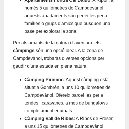
Apartaments Fonda Cal Daldó
: A Ripoll, a
només 5 quilòmetres de Campdevànol,
aquests apartaments són perfectes per a
famílies o grups d'amics que busquen una
base per explorar la zona.
Per als amants de la natura i l'aventura, els
càmpings
són una opció ideal. A la zona de
Campdevànol, trobaràs diverses opcions per
gaudir d'una estada en plena natura:
Càmping Pirinenc
: Aquest càmping està
situat a Gombrèn, a uns 10 quilòmetres de
Campdevànol. Ofereix parcel·les per a
tendes i caravanes, a més de bungalows
completament equipats.
Càmping Vall de Ribes
: A Ribes de Freser,
a uns 15 quilòmetres de Campdevànol,