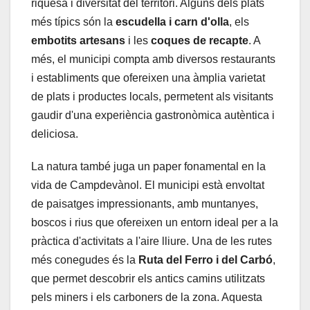
riquesa i diversitat del territori. Alguns dels plats
més típics són la
escudella i carn d'olla
, els
embotits artesans
i les
coques de recapte
. A
més, el municipi compta amb diversos restaurants
i establiments que ofereixen una àmplia varietat
de plats i productes locals, permetent als visitants
gaudir d'una experiència gastronòmica autèntica i
deliciosa.
La natura també juga un paper fonamental en la
vida de Campdevànol. El municipi està envoltat
de paisatges impressionants, amb muntanyes,
boscos i rius que ofereixen un entorn ideal per a la
pràctica d'activitats a l'aire lliure. Una de les rutes
més conegudes és la
Ruta del Ferro i del Carbó
,
que permet descobrir els antics camins utilitzats
pels miners i els carboners de la zona. Aquesta