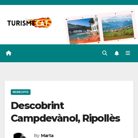
Skip
to
content
MUNICIPIS
Descobrint
Campdevànol, Ripollès
By
Marta