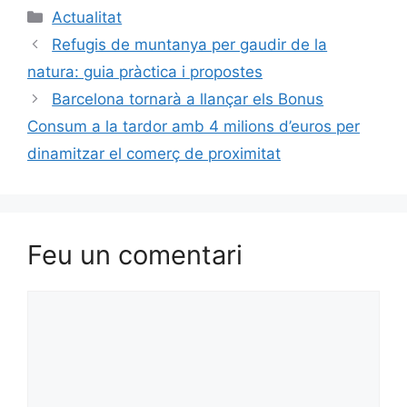
Categories
Actualitat
Refugis de muntanya per gaudir de la
natura: guia pràctica i propostes
Barcelona tornarà a llançar els Bonus
Consum a la tardor amb 4 milions d’euros per
dinamitzar el comerç de proximitat
Feu un comentari
Comentari